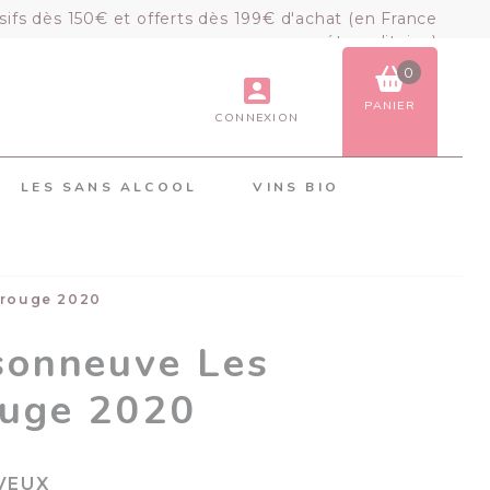
sifs dès 150€ et offerts dès 199€ d'achat (en France
métropolitaine)
0
PANIER
CONNEXION
VOIR LE PANIER
COMMANDER
LES SANS ALCOOL
VINS BIO
×
Mon panier
Chargement du panier...
 rouge 2020
sonneuve Les
ouge 2020
VEUX