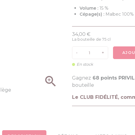
Volume :
15 %
Cépage(s) :
Malbec 100%
34,00 €
La bouteille de 75 cl
-
+
AJOU
En stock

Gagnez
68 points PRIVI
bouteille
Le CLUB FIDÉLITÉ, com