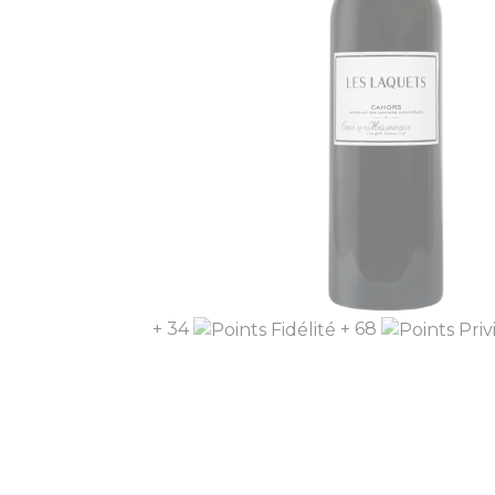
+ 34
+ 68