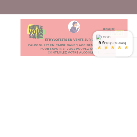
9.9
/10 (539 avis)
*
*
*
*
*