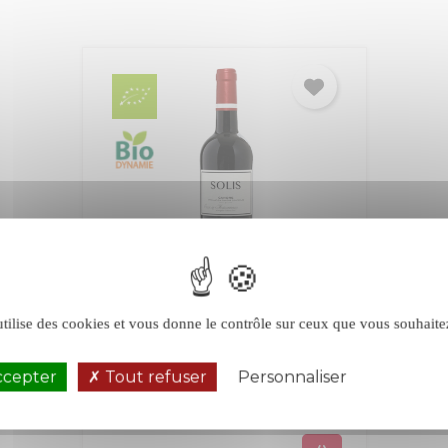
Cosse Maisonneuve Solis
utilise des cookies et vous donne le contrôle sur ceux que vous souhaite
rouge 2021
ccepter
Tout refuser
Personnaliser
Politique de 
Cahors
Sud-Ouest
Rouge