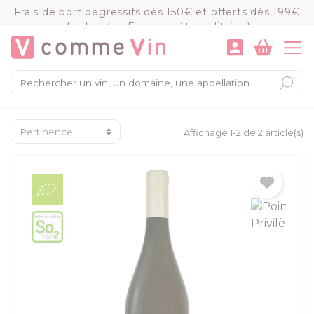
Panneau de gestion des cookies
Frais de port dégressifs dès 150€ et offerts dès 199€
d'achat (en France métropolitaine)
VOIR LE PANIER
COMMANDER
×
Mon panier
Chargement du panier...
Affichage 1-2 de 2 article(s)