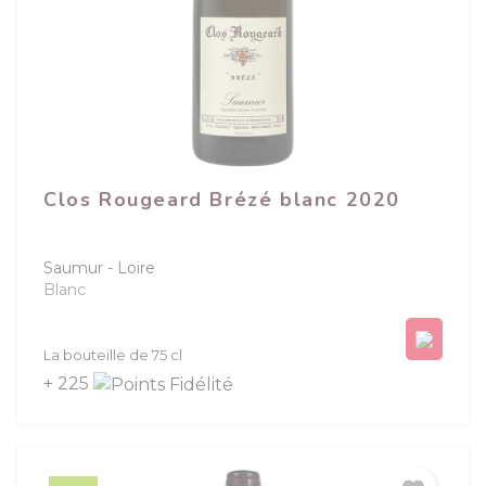
Clos Rougeard Brézé blanc 2020
Saumur
Loire
Blanc
Prix
La bouteille de 75 cl
+ 225