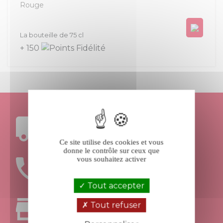
Rouge
Prix
La bouteille de 75 cl
+ 150
FRAIS DE PORT
OFFERTS DÈS 199€ D’ACHAT
Ce site utilise des cookies et vous
donne le contrôle sur ceux que
vous souhaitez activer
UNE ÉQUIPE
À VOTRE ÉCOUTE
Tout accepter
Tout refuser
RETRAIT
AU MAGASIN APT - 84