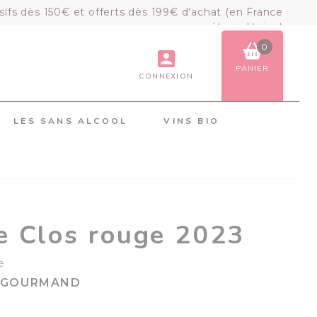
sifs dès 150€ et offerts dès 199€ d'achat (en France
métropolitaine)
0
PANIER
CONNEXION
VOIR LE PANIER
COMMANDER
LES SANS ALCOOL
VINS BIO
×
Mon panier
Chargement du panier...
e Clos rouge 2023
e
, GOURMAND