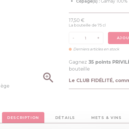
Cépage(s) :
Gamay 100%
17,50 €
La bouteille de 75 cl
-
+
AJOU
Derniers articles en stock
Gagnez
35 points PRIVI
bouteille

Le CLUB FIDÉLITÉ, com
DESCRIPTION
DÉTAILS
METS & VINS