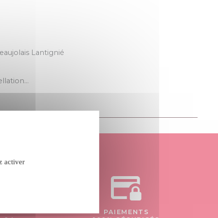
eaujolais Lantignié
ellation…
z activer
confidentialité
PAIEMENTS