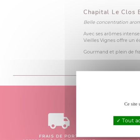
Chapital Le Clos B
Belle concentration arom
Avec ses arômes intenses 
Vieilles Vignes offre un éq
Gourmand et plein de fra
Ce site 
Tout a
FRAIS DE PORT