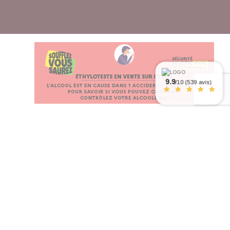
9.9
/10 (539 avis)
*
*
*
*
*