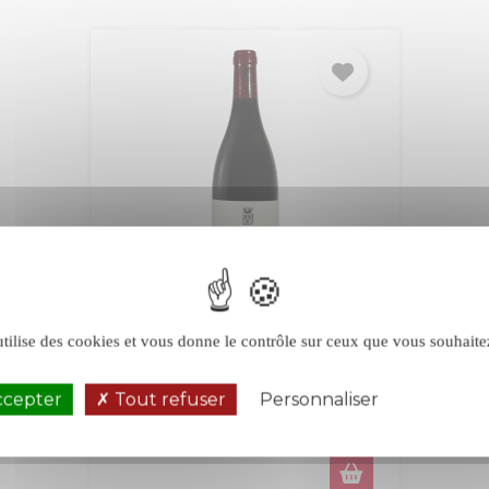
Bonneau du Martray Corton
utilise des cookies et vous donne le contrôle sur ceux que vous souhaite
rouge 2019
ccepter
Tout refuser
Personnaliser
Corton
Bourgogne
Politique de 
Rouge
Grand Cru