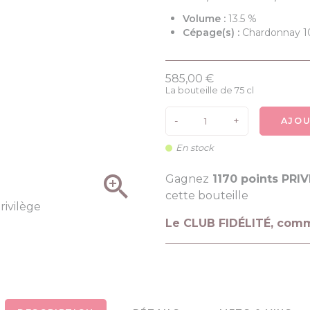
Volume :
13.5 %
Cépage(s) :
Chardonnay 
585,00 €
La bouteille de 75 cl
-
+
AJOU
En stock

Gagnez
1170 points PRI
cette bouteille
Le CLUB FIDÉLITÉ, com