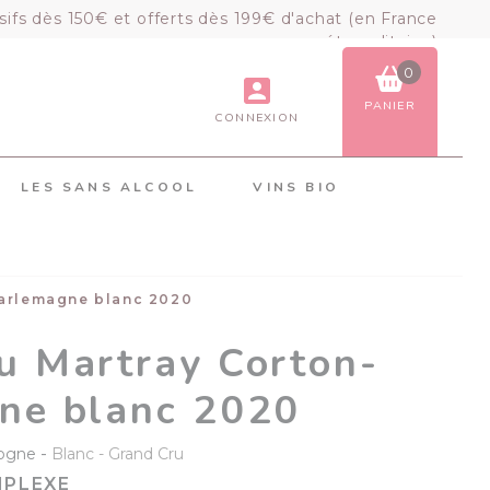
sifs dès 150€ et offerts dès 199€ d'achat (en France
métropolitaine)
0
PANIER
CONNEXION
VOIR LE PANIER
COMMANDER
LES SANS ALCOOL
VINS BIO
×
Mon panier
Chargement du panier...
arlemagne blanc 2020
u Martray Corton-
ne blanc 2020
-
ogne
Blanc
Grand Cru
MPLEXE