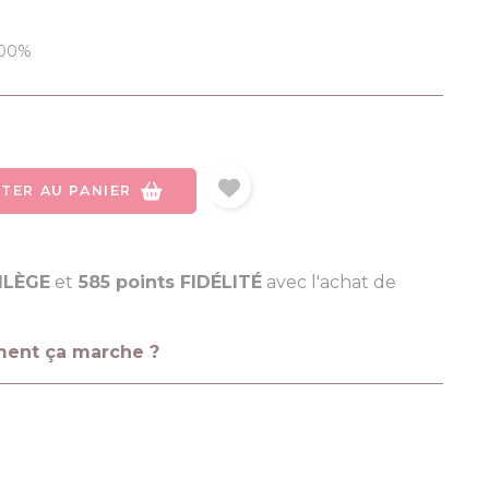
100%
TER AU PANIER
VILÈGE
et
585 points FIDÉLITÉ
avec l'achat de
ment ça marche ?