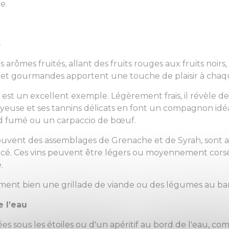
e.
s
rs arômes fruités, allant des fruits rouges aux fruits noirs
es et gourmandes apportent une touche de plaisir à cha
t un excellent exemple. Légèrement frais, il révèle des 
 soyeuse et ses tannins délicats en font un compagnon id
d fumé ou un carpaccio de bœuf.
souvent des assemblages de Grenache et de Syrah, sont aus
picé. Ces vins peuvent être légers ou moyennement corsés
.
ment bien une grillade de viande ou des légumes au ba
e l’eau
ées sous les étoiles ou d'un apéritif au bord de l'eau, c