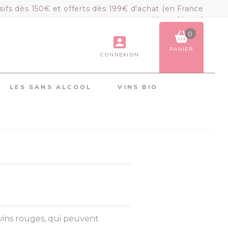
sifs dès 150€ et offerts dès 199€ d'achat (en France
métropolitaine)
0
PANIER
CONNEXION
VOIR LE PANIER
COMMANDER
LES SANS ALCOOL
VINS BIO
×
Mon panier
Chargement du panier...
 vins rouges, qui peuvent