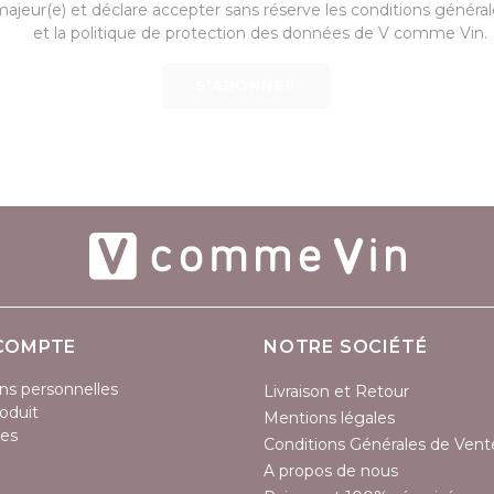
majeur(e) et déclare accepter sans réserve les conditions généra
et la politique de protection des données de V comme Vin.
S’ABONNER
COMPTE
NOTRE SOCIÉTÉ
ns personnelles
Livraison et Retour
oduit
Mentions légales
es
Conditions Générales de Vent
A propos de nous