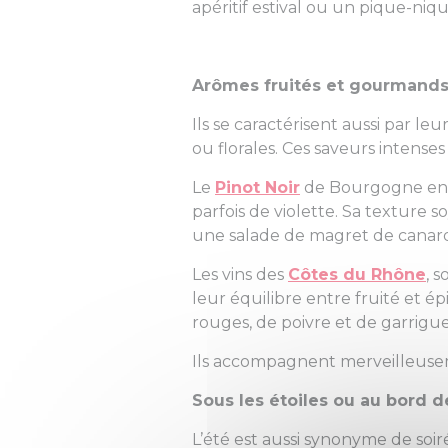
apéritif estival ou un pique-niqu
Arômes fruités et gourmand
Ils se caractérisent aussi par leu
ou florales. Ces saveurs intens
Le
Pinot Noir
de Bourgogne en es
parfois de violette. Sa texture
une salade de magret de canar
Les vins des
Côtes du Rhône
, 
leur équilibre entre fruité et é
rouges, de poivre et de garrigue
Ils accompagnent merveilleuse
Sous les étoiles ou au bord d
L’été est aussi synonyme de soir