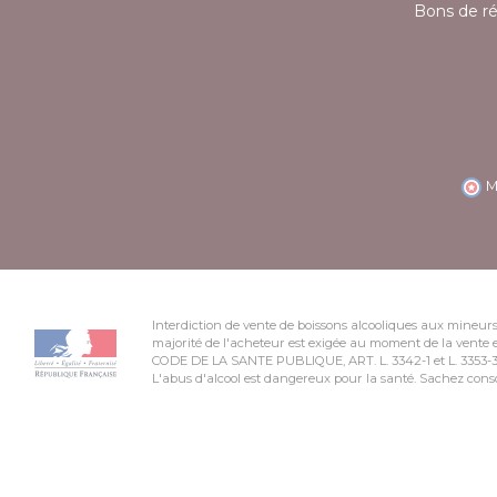
Bons de r
M
Interdiction de vente de boissons alcooliques aux mineurs
majorité de l'acheteur est exigée au moment de la vente e
CODE DE LA SANTE PUBLIQUE, ART. L. 3342-1 et L. 3353-
L'abus d'alcool est dangereux pour la santé. Sachez co