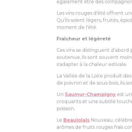
également être des compagnons 
Les vins rouges d'été offrent un
Qu'ils soient légers, fruités, ép
moment de l'été.
Fraîcheur et légèreté
Ces vins se distinguent d’abord
soutenue, ils sont souvent moins
s'adapter à la chaleur estivale.
La Vallée de la Loire produit de
de poivron et de sous-bois, ils s
Un
Saumur-Champigny
est un 
croquants et une subtile touche
poisson.
Le
Beaujolais
Nouveau, célèbre 
arômes de fruits rouges frais comm