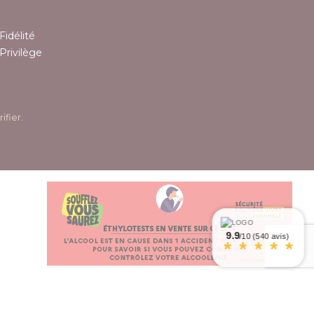
Fidélité
Privilège
rifier
.
9.9
/10 (540 avis)
*
*
*
*
*