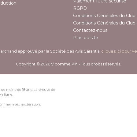
Paiement 100% sécurisé
éduction
RGPD
Conditions Générales du Club 
Conditions Générales du Club 
Contactez-nous
Plan du site
archand approuvé par la Société des Avis Garantis,
cliquez ici pour vé
Copyright © 2026 V comme Vin - Tous droits réservés.
 de moins de 18 ans. La preuve de
n ligne.
3
nsommer avec modération.