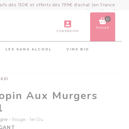
sifs dès 150€ et offerts dès 199€ d'achat (en France
métropolitaine)
0
PANIER
CONNEXION
VOIR LE PANIER
COMMANDER
LES SANS ALCOOL
VINS BIO
×
Mon panier
Chargement du panier...
2021
opin Aux Murgers
1
-
gne
Rouge
1er Cru
ÉGANT