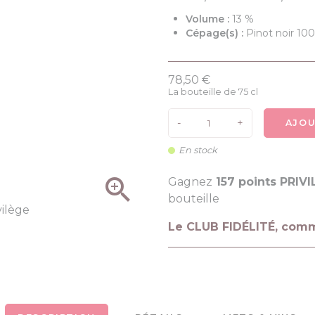
Volume :
13 %
Cépage(s) :
Pinot noir 10
78,50 €
La bouteille de 75 cl
-
+
AJOU
En stock

Gagnez
157 points PRIV
bouteille
Le CLUB FIDÉLITÉ, com