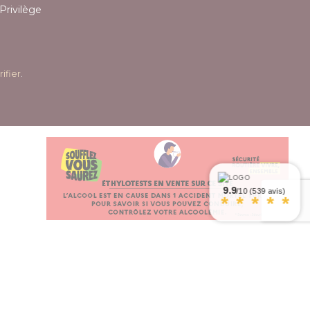
Privilège
rifier
.
9.9
/10 (539 avis)
*
*
*
*
*