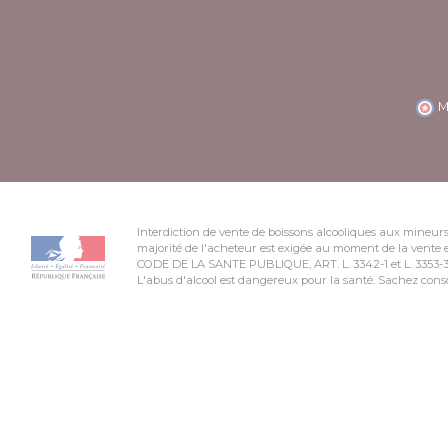
M
Interdiction de vente de boissons alcooliques aux mineurs
majorité de l'acheteur est exigée au moment de la vente e
CODE DE LA SANTE PUBLIQUE, ART. L. 3342-1 et L. 3353-
L'abus d'alcool est dangereux pour la santé. Sachez co