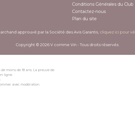
Conditions Générales du Club 
Contactez-nous
Plan du site
archand approuvé par la Société des Avis Garantis,
cliquez ici pour vé
Copyright © 2026 V comme Vin - Tous droits réservés.
 de moins de 18 ans. La preuve de
n ligne.
3
nsommer avec modération.