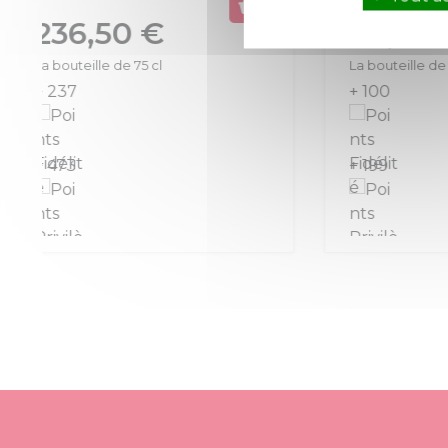
Prix
99,50 €
Prix
51,
La bouteille de 75 cl
La boute
+ 100
+ 52
+ 199
+ 104