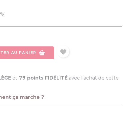
0%
TER AU PANIER
ILÈGE
et
79 points FIDÉLITÉ
avec l'achat de cette
ment ça marche ?