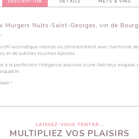
DESCRIPTION
DÉTAILS
METS & VINS
x Murgers Nuits-Saint-Georges, vin de Bour
!
profil aromatique intense où s'entremêlent avec harmonie des 
es, et de subtiles touches épicées.
à la perfection l'élégance associée à une fraîcheur exquise, u
arquable.
isir !
LAISSEZ-VOUS TENTER...
MULTIPLIEZ VOS PLAISIRS