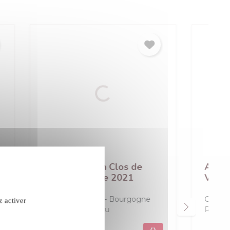
de
Arnaud Chopin Clos de
Vougeot rouge 2019
gne
Clos de Vougeot
Bourgogne
z activer
Rouge
Grand Cru
confidentialité