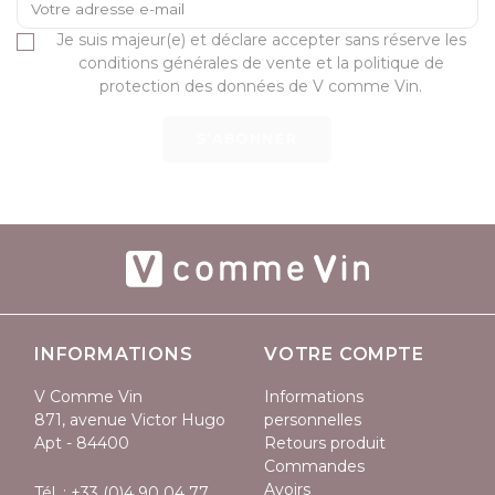
Je suis majeur(e) et déclare accepter sans réserve les
conditions générales de vente et la politique de
protection des données de V comme Vin.
S’ABONNER
INFORMATIONS
VOTRE COMPTE
V Comme Vin
Informations
871, avenue Victor Hugo
personnelles
Apt - 84400
Retours produit
Commandes
Avoirs
Tél. :
+33 (0)4 90 04 77