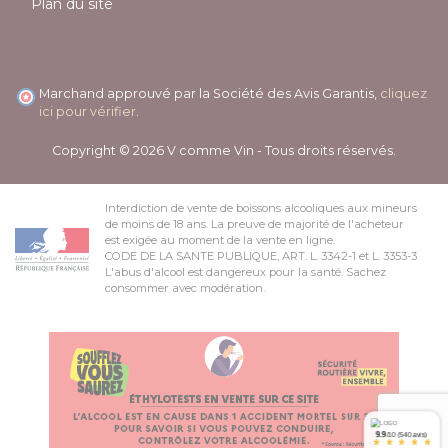
Plan du site
Marchand approuvé par la Société des Avis Garantis,
cliquez
ici pour vérifier
.
Copyright © 2026 V comme Vin - Tous droits réservés.
Interdiction de vente de boissons alcooliques aux mineurs
de moins de 18 ans. La preuve de majorité de l'acheteur
est exigée au moment de la vente en ligne.
CODE DE LA SANTE PUBLIQUE, ART. L. 3342-1 et L. 3353-3
L'abus d'alcool est dangereux pour la santé. Sachez
consommer avec modération.
9.9
/10 (540 avis)
*
*
*
*
*