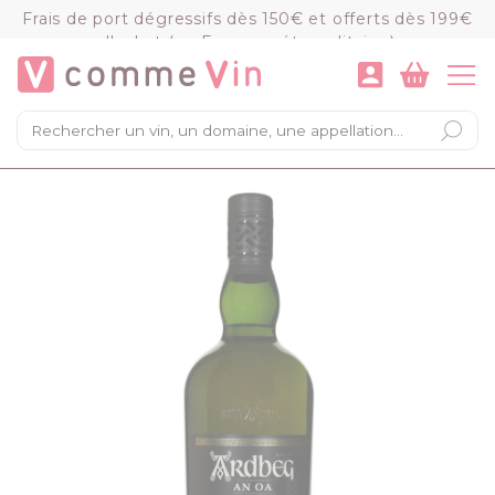
Panneau de gestion des cookies
Frais de port dégressifs dès 150€ et offerts dès 199€
d'achat (en France métropolitaine)
VOIR LE PANIER
COMMANDER
×
Mon panier
Chargement du panier...