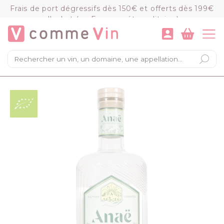
Panneau de gestion des cookies
Frais de port dégressifs dès 150€ et offerts dès 199€
d'achat (en France métropolitaine)
VOIR LE PANIER
COMMANDER
×
Mon panier
Chargement du panier...