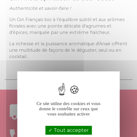
Authenticité et savoir-faire !
Un Gin Français bio à l'équilibre subtil et aux arômes
florales avec une pointe délicate d’agrumes et
d’épices, marquée par une extrême fraîcheur.
La richesse et la puissance aromatique d'Anaë offrent
une multitude de façons de le déguster, seul ou en
cocktail…
Ce site utilise des cookies et vous
donne le contrôle sur ceux que
FRAIS DE PORT
vous souhaitez activer
OFFERTS DÈS 199€ D’ACHAT
Tout accepter
UNE ÉQUIPE