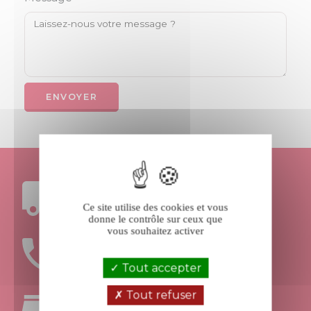
FRAIS DE PORT
OFFERTS DÈS 199€ D’ACHAT
Ce site utilise des cookies et vous
donne le contrôle sur ceux que
vous souhaitez activer
UNE ÉQUIPE
À VOTRE ÉCOUTE
Tout accepter
Tout refuser
RETRAIT