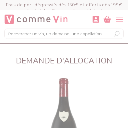
Panneau de gestion des cookies
Frais de port dégressifs dès 150€ et offerts dès 199€
d'achat (en France métropolitaine)
VOIR LE PANIER
COMMANDER
×
Mon panier
Chargement du panier...
DEMANDE D'ALLOCATION