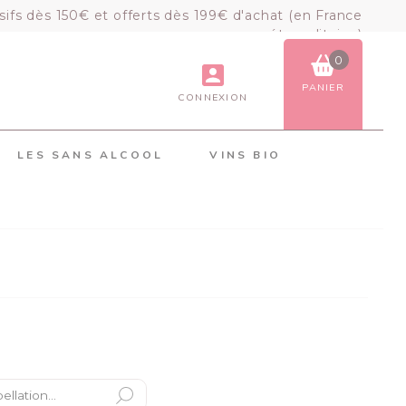
sifs dès 150€ et offerts dès 199€ d'achat (en France
métropolitaine)
0
PANIER
CONNEXION
VOIR LE PANIER
COMMANDER
LES SANS ALCOOL
VINS BIO
×
Mon panier
Chargement du panier...