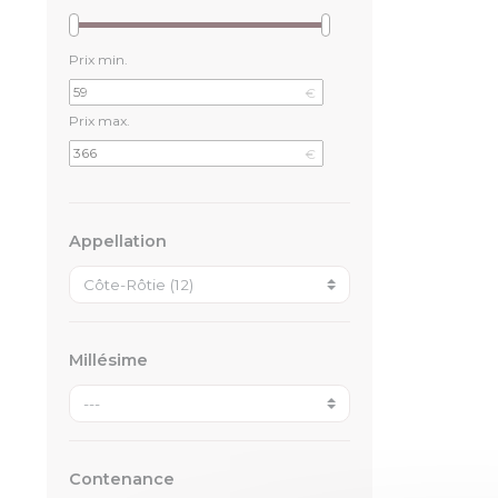
Prix min.
€
Prix max.
€
Appellation
Millésime
Contenance