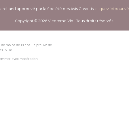
archand approuvé par la Société des Avis Garantis,
cliquez ici pour vé
Copyright © 2026 V comme Vin - Tous droits réservés.
 de moins de 18 ans. La preuve de
n ligne.
3
nsommer avec modération.