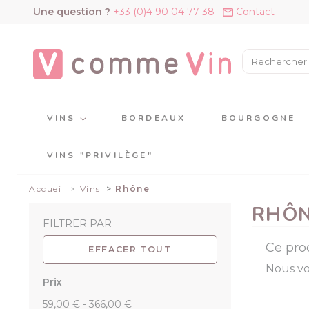
Panneau de gestion des cookies
Une question ?
+33 (0)4 90 04 77 38
Contact
VINS
BORDEAUX
BOURGOGNE
VINS "PRIVILÈGE"
Accueil
Vins
Rhône
RHÔ
FILTRER PAR
Ce pro
EFFACER TOUT
Nous vo
Prix
59,00 € - 366,00 €