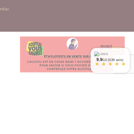
rifier
.
9.9
/10 (539 avis)
*
*
*
*
*