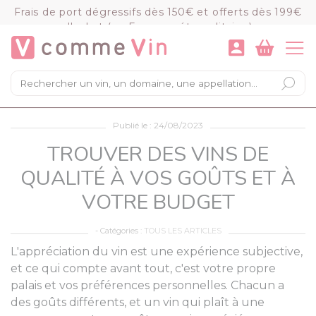
Panneau de gestion des cookies
Frais de port dégressifs dès 150€ et offerts dès 199€
d'achat (en France métropolitaine)
VOIR LE PANIER
COMMANDER
×
Mon panier
Publié le : 24/08/2023
Chargement du panier...
TROUVER DES VINS DE
QUALITÉ À VOS GOÛTS ET À
VOTRE BUDGET
- Catégories :
TOUS LES ARTICLES
L'appréciation du vin est une expérience subjective,
et ce qui compte avant tout, c'est votre propre
palais et vos préférences personnelles. Chacun a
des goûts différents, et un vin qui plaît à une